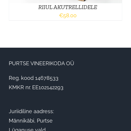
RIIUL AKUTRELLIDELE
€
58.00
PURTSE VINEERIKODA OÜ
Reg. kood 14678533
KMKR nr. EE102142293
Juriidiline aadress:
Männikäbi, Purtse
Lüganuse vald,