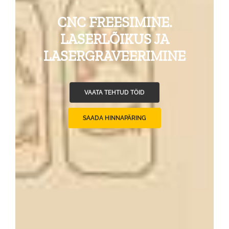
CNC FREESIMINE.
LASERLÕIKUS JA
LASERGRAVEERIMINE
VAATA TEHTUD TÖID
SAADA HINNAPÄRING